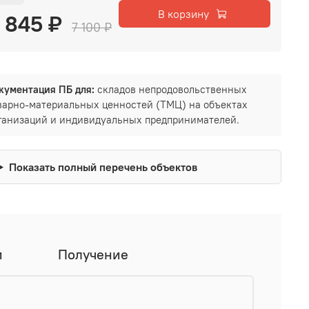
В корзину
 845 ₽
7 100 ₽
кументация ПБ для:
складов непродовольственных
варно-материальных ценностей (ТМЦ) на объектах
ганизаций и индивидуальных предпринимателей.
Показать полный перечень объектов
и
Получение