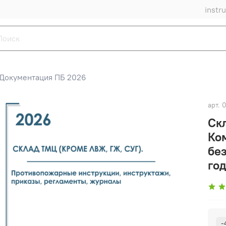
instr
Документация ПБ 2026
арт.
0
Ск
Ко
бе
год
-