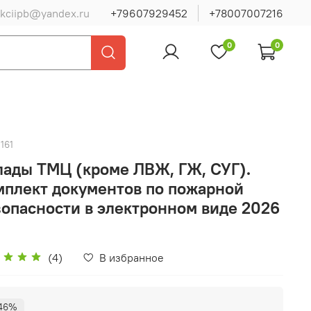
ukciipb@yandex.ru
+79607929452
+78007007216
0
0
161
лады ТМЦ (кроме ЛВЖ, ГЖ, СУГ).
мплект документов по пожарной
зопасности в электронном виде 2026
(4)
В избранное
46%