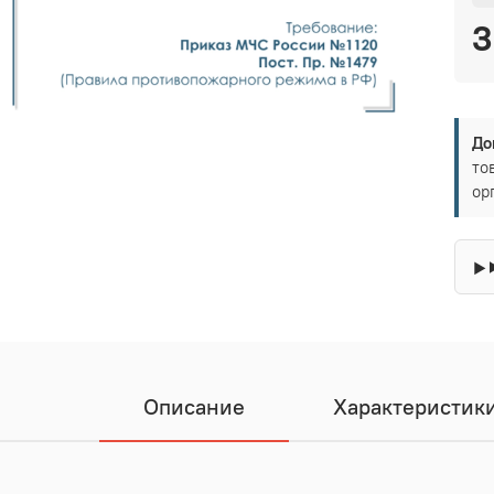
3
До
то
ор
Описание
Характеристик