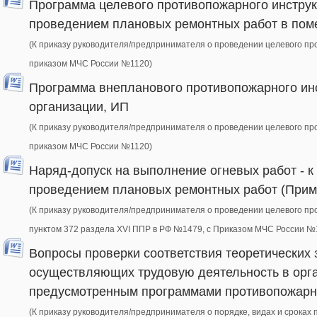
Программа целевого противопожарного инструк
проведением плановых ремонтных работ в пом
(К приказу руководителя/предпринимателя о проведении целевого про
приказом МЧС России №1120)
Программа внепланового противопожарного инс
организации, ИП
(К приказу руководителя/предпринимателя о проведении целевого про
приказом МЧС России №1120)
Наряд-допуск на выполнение огневых работ - к
проведением плановых ремонтных работ (Прим
(К приказу руководителя/предпринимателя о проведении целевого про
пунктом 372 раздела XVI ППР в РФ №1479, c Приказом МЧС России №
Вопросы проверки соответствия теоретических 
осуществляющих трудовую деятельность в орга
предусмотренным программами противопожарно
(К приказу руководителя/предпринимателя о порядке, видах и сроках