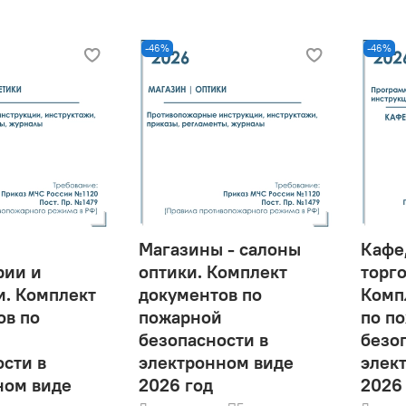
-46%
-46%
ы
Магазины - салоны
Кафе
ии и
оптики. Комплект
торг
и. Комплект
документов по
Комп
ов по
пожарной
по п
безопасности в
безо
сти в
электронном виде
элек
ном виде
2026 год
2026