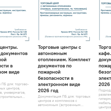
 центры.
Торговые центры с
Торг
 документов
автономным
кафе
ной
отоплением. Комплект
доку
сти в
документов по
пожа
ном виде
пожарной
безо
безопасности в
элек
электронном виде
2026
 ПБ для: торгово-
ных центров,
2026 год
Подходи
в, универмагов,
развле
Документация ПБ для: торговых
строительных...
гиперм
центров и комплексов с
мебель
автономным (встроенным...
центров