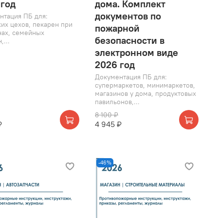
 год
дома. Комплект
документов по
нтация ПБ для:
их цехов, пекарен при
пожарной
нах, семейных
безопасности в
,...
электронном виде
2026 год
Документация ПБ для:
супермаркетов, минимаркетов,
магазинов у дома, продуктовых
павильонов,...
8 100 ₽
₽
4 945 ₽
-46%