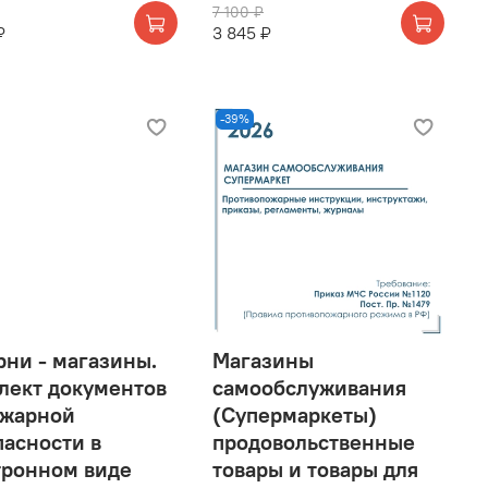
7 100 ₽
₽
3 845 ₽
-39%
рни - магазины.
Магазины
лект документов
самообслуживания
ожарной
(Супермаркеты)
пасности в
продовольственные
тронном виде
товары и товары для