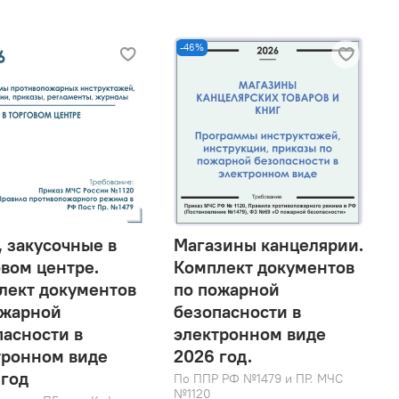
-46%
, закусочные в
Магазины канцелярии.
овом центре.
Комплект документов
лект документов
по пожарной
ожарной
безопасности в
пасности в
электронном виде
тронном виде
2026 год.
 год
По ППР РФ №1479 и ПР. МЧС
№1120