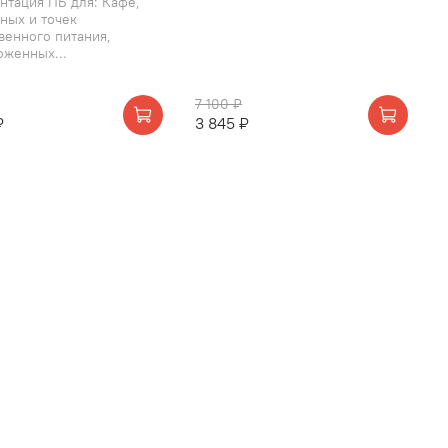
нтация ПБ для: Кафе,
ных и точек
венного питания,
оженных...
7 100 ₽
₽
3 845 ₽