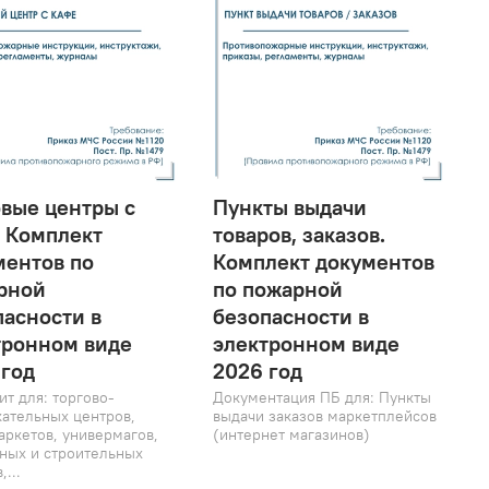
овые центры с
Пункты выдачи
. Комплект
товаров, заказов.
ментов по
Комплект документов
рной
по пожарной
пасности в
безопасности в
тронном виде
электронном виде
 год
2026 год
т для: торгово-
Документация ПБ для: Пункты
кательных центров,
выдачи заказов маркетплейсов
аркетов, универмагов,
(интернет магазинов)
ных и строительных
,...