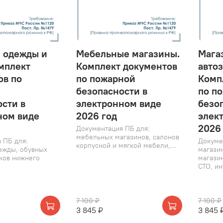
 одежды и
Мебельные магазины.
Мага
мплект
Комплект документов
автоз
ов по
по пожарной
Комп
безопасности в
по п
сти в
электронном виде
безо
ном виде
2026 год
элек
2026 
Документация ПБ для:
мебельных магазинов, салонов
 ПБ для:
Докуме
корпусной и мягкой мебели,...
ежды, обувных
магазин
иков нижнего
магазин
СТО, ин
7 100 ₽
7 100 ₽
3 845 ₽
3 845 