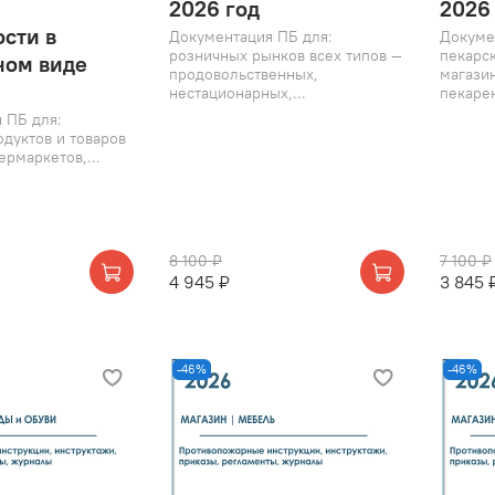
2026 год
2026
сти в
Документация ПБ для:
Докуме
розничных рынков всех типов —
пекарск
ном виде
продовольственных,
магази
нестационарных,...
пекарен
 ПБ для:
одуктов и товаров
ермаркетов,...
8 100 ₽
7 100 ₽
4 945 ₽
3 845 
-46%
-46%