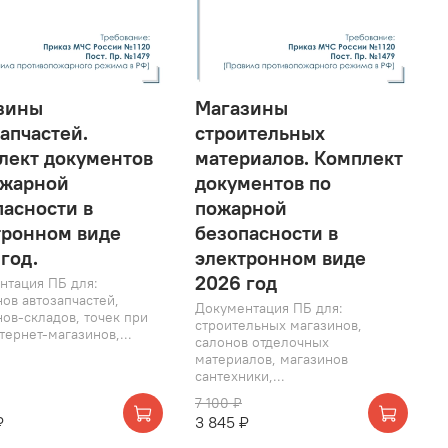
зины
Магазины
апчастей.
строительных
лект документов
материалов. Комплект
ожарной
документов по
пасности в
пожарной
тронном виде
безопасности в
год.
электронном виде
2026 год
нтация ПБ для:
ов автозапчастей,
Документация ПБ для:
ов-складов, точек при
строительных магазинов,
тернет-магазинов,...
салонов отделочных
материалов, магазинов
сантехники,...
7 100 ₽
₽
3 845 ₽