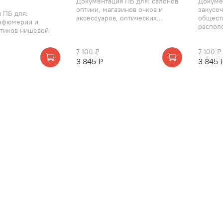
Документация ПБ для: салонов
Докуме
оптики, магазинов очков и
закусоч
 ПБ для:
аксессуаров, оптических...
общест
арфюмерии и
распол
утиков нишевой
7 100 ₽
7 100 ₽
3 845 ₽
3 845 