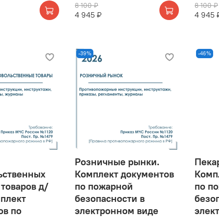
8 100 ₽
8 100 ₽
4 945 ₽
4 945 
-39%
-46%
ы
Розничные рынки.
Пека
ьственных
Комплект документов
Комп
 товаров д/
по пожарной
по п
мплект
безопасности в
безо
ов по
электронном виде
элек