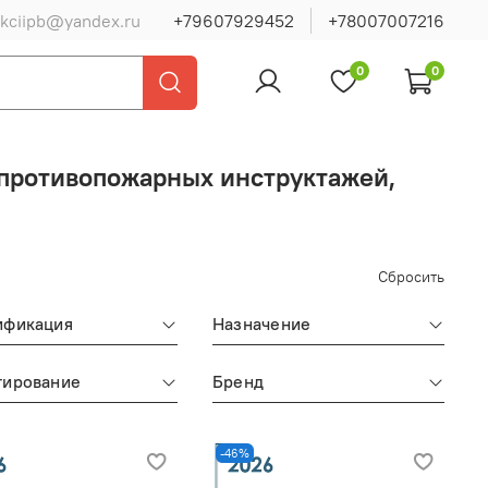
ukciipb@yandex.ru
+79607929452
+78007007216
0
0
 противопожарных инструктажей,
Сбросить
ификация
Назначение
тирование
Бренд
-46%