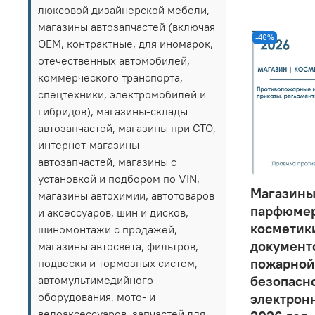
люксовой дизайнерской мебели,
магазины автозапчастей (включая
-46%
OEM, контрактные, для иномарок,
отечественных автомобилей,
коммерческого транспорта,
спецтехники, электромобилей и
гибридов), магазины-склады
автозапчастей, магазины при СТО,
интернет-магазины
автозапчастей, магазины с
установкой и подбором по VIN,
Магазин
магазины автохимии, автотоваров
парфюмер
и аксессуаров, шин и дисков,
косметик
шиномонтажи с продажей,
документ
магазины автосвета, фильтров,
пожарной
подвески и тормозных систем,
безопасно
автомультимедийного
оборудования, мото- и
электрон
велоаксессуаров, запчастей для