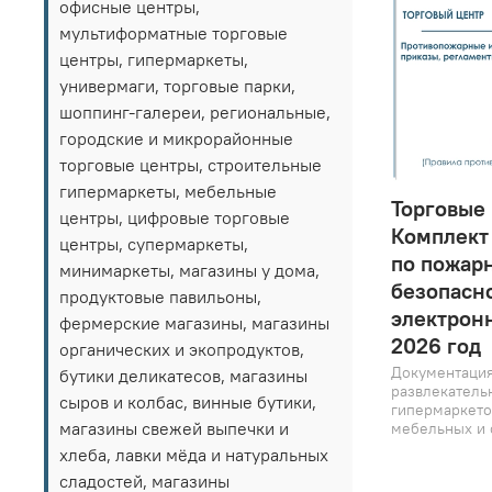
офисные центры,
мультиформатные торговые
центры, гипермаркеты,
универмаги, торговые парки,
шоппинг-галереи, региональные,
городские и микрорайонные
торговые центры, строительные
гипермаркеты, мебельные
Торговые
центры, цифровые торговые
Комплект
центры, супермаркеты,
по пожар
минимаркеты, магазины у дома,
безопасно
продуктовые павильоны,
электрон
фермерские магазины, магазины
2026 год
органических и экопродуктов,
Документация
бутики деликатесов, магазины
развлекатель
сыров и колбас, винные бутики,
гипермаркето
магазины свежей выпечки и
мебельных и 
хлеба, лавки мёда и натуральных
сладостей, магазины