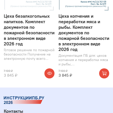
Цеха безалкогольных
Цеха копчения и
напитков. Комплект
переработки мяса и
документов по
рыбы. Комплект
пожарной безопасности
документов по
в электронном виде
пожарной безопасности
2026 год
в электронном виде
2026 год
Готовое решение по пожарной
безопасности Получение на
Документация ПБ для: цехов
электронную почту всего...
копчения и переработки мяса
и рыбы,...
7 100 ₽
7 100 ₽
3 845 ₽
3 845 ₽
Контакты