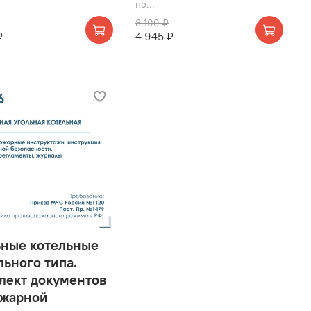
по...
8 100 ₽
₽
4 945 ₽
ьные котельные
льного типа.
лект документов
ожарной