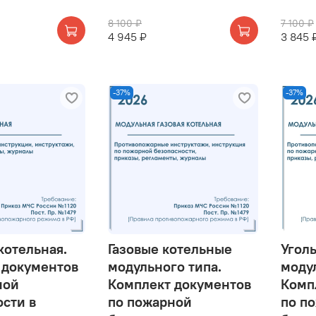
8 100 ₽
7 100 ₽
4 945 ₽
3 845 
-37%
-37%
котельная.
Газовые котельные
Угол
 документов
модульного типа.
моду
ной
Комплект документов
Комп
сти в
по пожарной
по п