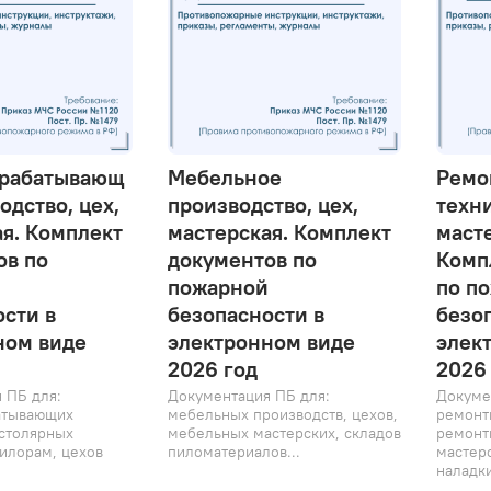
рабатывающ
Мебельное
Ремо
одство, цех,
производство, цех,
техн
я. Комплект
мастерская. Комплект
масте
ов по
документов по
Комп
пожарной
по п
сти в
безопасности в
безо
ном виде
электронном виде
элек
2026 год
2026
 ПБ для:
Документация ПБ для:
Докуме
атывающих
мебельных производств, цехов,
ремонт
 столярных
мебельных мастерских, складов
ремонт
пилорам, цехов
пиломатериалов...
мастерс
наладки