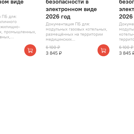
ном виде
безопасности в
безо
электронном виде
элек
2026 год
2026
 ПБ для:
зличного
Документация ПБ для:
Докуме
 жилищно-
модульных газовых котельных,
модуль
х, промышленных,
размещённых на территории
котель
ных,...
медицинских...
террит
6 100 ₽
6 100 ₽
3 845 ₽
3 845 