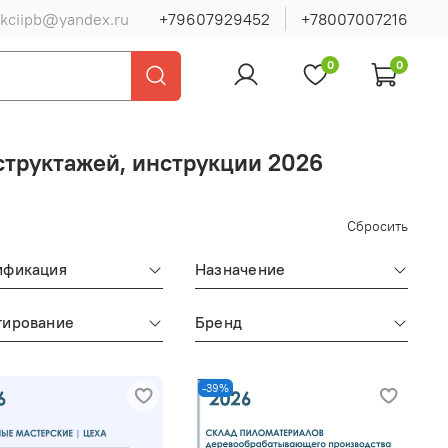
ukciipb@yandex.ru
+79607929452
+78007007216
0
0
труктажей, инструкции 2026
Сбросить
ификация
Назначение
тирование
Бренд
-39%