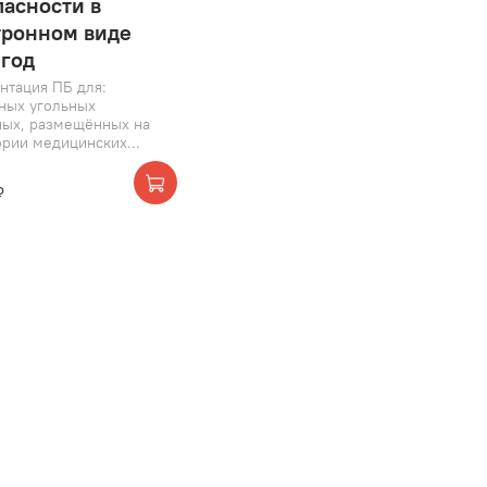
пасности в
тронном виде
 год
нтация ПБ для:
ных угольных
ных, размещённых на
ории медицинских...
₽