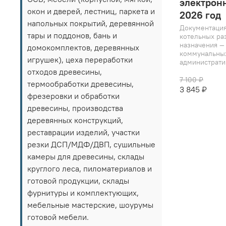
электрон
окон и дверей, лестниц, паркета и
2026 год
напольных покрытий, деревянной
Документация
тары и поддонов, бань и
котельных ра
назначения —
домокомплектов, деревянных
коммунальны
игрушек), цеха переработки
административ
отходов древесины,
7 100 ₽
термообработки древесины,
3 845 ₽
фрезеровки и обработки
древесины, производства
деревянных конструкций,
реставрации изделий, участки
резки ДСП/МДФ/ДВП, сушильные
камеры для древесины, склады
круглого леса, пиломатериалов и
готовой продукции, склады
фурнитуры и комплектующих,
мебельные мастерские, шоурумы
готовой мебели.