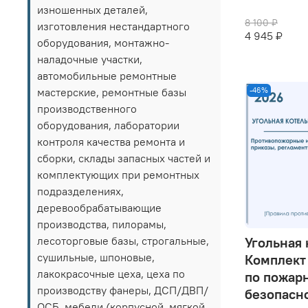
изношенных деталей,
8 100 ₽
изготовления нестандартного
4 945 ₽
оборудования, монтажно-
наладочные участки,
автомобильные ремонтные
мастерские, ремонтные базы
-46%
производственного
оборудования, лаборатории
контроля качества ремонта и
сборки, склады запасных частей и
комплектующих при ремонтных
подразделениях,
деревообрабатывающие
производства, пилорамы,
лесоторговые базы, строгальные,
Угольная 
сушильные, шпоновые,
Комплект
лакокрасочные цеха, цеха по
по пожар
производству фанеры, ДСП/ДВП/
безопасно
ОСБ, мебели (корпусной, мягкой,