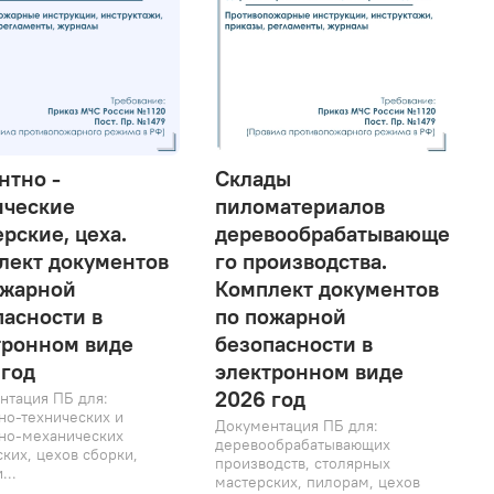
нтно -
Склады
ические
пиломатериалов
рские, цеха.
деревообрабатывающе
лект документов
го производства.
ожарной
Комплект документов
пасности в
по пожарной
тронном виде
безопасности в
 год
электронном виде
2026 год
нтация ПБ для:
но-технических и
Документация ПБ для:
но-механических
деревообрабатывающих
ких, цехов сборки,
производств, столярных
...
мастерских, пилорам, цехов