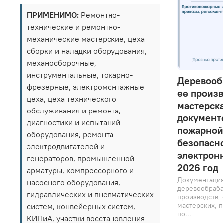
ПРИМЕНИМО:
Ремонтно-
технические и ремонтно-
механические мастерские, цеха
сборки и наладки оборудования,
механосборочные,
инструментальные, токарно-
Деревооб
фрезерные, электромонтажные
ее произв
цеха, цеха технического
мастерска
обслуживания и ремонта,
документ
диагностики и испытаний
пожарной
оборудования, ремонта
безопасно
электродвигателей и
электрон
генераторов, промышленной
2026 год
арматуры, компрессорного и
Документация
насосного оборудования,
деревообраб
гидравлических и пневматических
производств,
мастерских, 
систем, конвейерных систем,
по...
КИПиА, участки восстановления