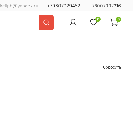
ukciipb@yandex.ru
+79607929452
+78007007216
0
0
Сбросить