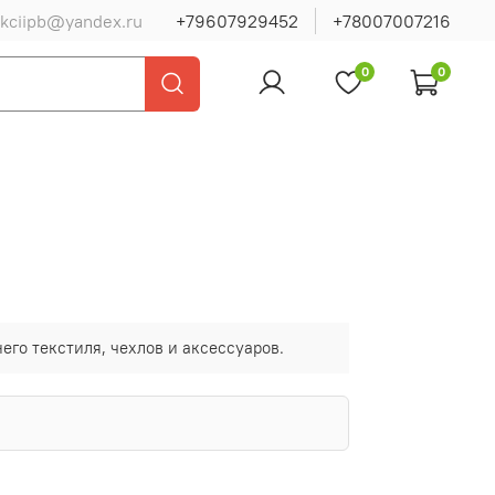
ukciipb@yandex.ru
+79607929452
+78007007216
0
0
го текстиля, чехлов и аксессуаров.