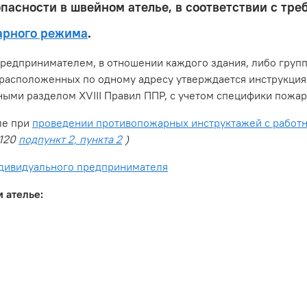
пасности в швейном ателье, в соответствии с тр
арного режима
.
редпринимателем, в отношении каждого здания, либо груп
 расположенных по одному адресу утверждается инструкция
нными разделом XVIII Правил ППР, с учетом специфики пож
ле при
проведении противопожарных инструктажей с работн
1120
подпункт 2, пункта 2
)
ндивидуального предпринимателя
 ателье: