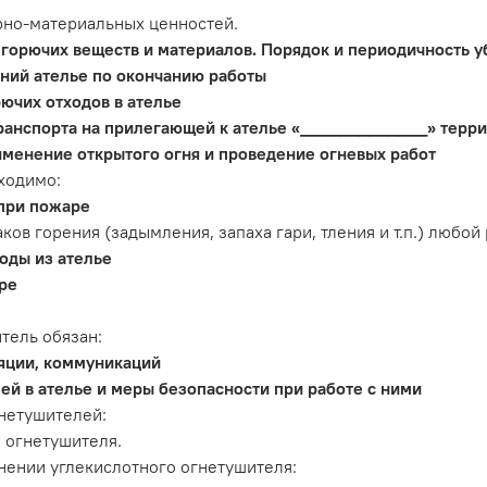
рно-материальных ценностей.
 горючих веществ и материалов. Порядок и периодичность у
ний ателье по окончанию работы
ючих отходов в ателье
ранспорта на прилегающей к ателье «_____________» терр
именение открытого огня и проведение огневых работ
ходимо:
 при пожаре
в горения (задымления, запаха гари, тления и т.п.) любой 
оды из ателье
ре
тель обязан:
яции, коммуникаций
й в ателье и меры безопасности при работе с ними
нетушителей:
 огнетушителя.
нении углекислотного огнетушителя: