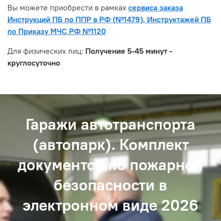
Вы можете приобрести в рамках
сервиса заказа
Инструкций ПБ по ППР в РФ (№1479), Инструктажей ПБ
по Приказу МЧС РФ №1120
Для физических лиц:
Получение 5-45 минут -
круглосуточно
Гаражи автотранспорта
(автопарк). Комплект
документов по пожарной
безопасности в
электронном виде 2026