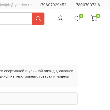
ukciipb@yandex.ru
+79607929452
+78007007216
0
0
ов спортивной и уличной одежды, салонов
щихся на текстильных товарах и модной