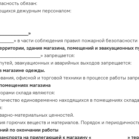
асность обязан:
ющихся дежурным персоналом:
___________»
_____» в части соблюдения правил пожарной безопасности 
рритории, здания магазина, помещений и эвакуационных п
«_______________» запрещается:
путей, эвакуационных и аварийных выходов запрещается:
в магазине одежды.
вания, офисной и торговой техники в процессе работы запр
 помещениях магазина
рами склада являются:
личество единовременно находящихся в помещениях склада
:
варно-материальных ценностей.
ия горючих веществ и материалов. Порядок и периодичность
ний по окончании работы
ранспорта на прилегающей к магазину «_____________» те