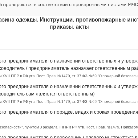
 проверяются в соответствии с проверочными листами МЧС
азина одежды. Инструкции, противопожарные инс
приказы, акты
ого предпринимателя о назначении ответственных и утвер
ководитель / предприниматель назначает ответственным ра
м XVIII ППР в РФ утв. Пост. Прав. №1479, ст. 37 ФЗ-№69 "О пожарной безопасн
ого предпринимателя о назначении ответственных и утвер
ководитель сам является ответственным)
м XVIII ППР в РФ утв. Пост. Прав. №1479, ст. 37 ФЗ-№69 "О пожарной безопасн
ого предпринимателя о порядке, видах и сроках проведени
безопасности", пунктом 3 раздела I ППР в РФ утв. Пост. Прав. №1479, Приказ
ого предпринимателя о проведении целевого инструктажа 