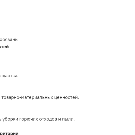
обязаны:
утей
ещается:
 товарно-материальных ценностей.
 уборки горючих отходов и пыли.
рритории