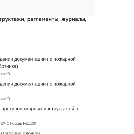
.
труктажи, регламенты, журналы,
ждении документации по пожарной
ботника)
ости")
ждении документации по пожарной
ости")
я противопожарных инструктажей в
ом МЧС России №1120)
в магазине одежды