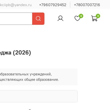
ukciipb@yandex.ru
+79607929452
+78007007216
0
0
еджа (2026)
 образовательных учреждений,
существляющих общее образование.