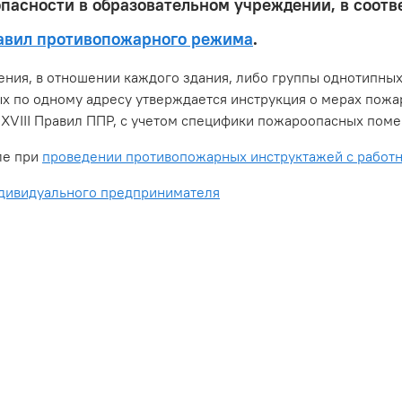
пасности в образовательном учреждении, в соотв
равил противопожарного режима
.
ния, в отношении каждого здания, либо группы однотипны
 по одному адресу утверждается инструкция о мерах пожар
XVIII Правил ППР, с учетом специфики пожароопасных пом
ле при
проведении противопожарных инструктажей с работ
ндивидуального предпринимателя