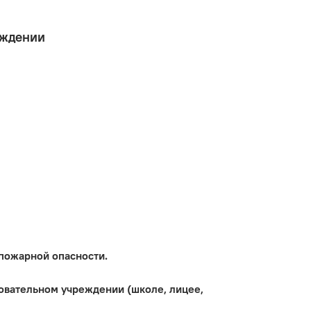
еждении
 пожарной опасности.
зовательном учреждении (школе, лицее,