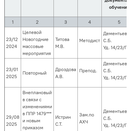
документа 
обучении
1
2
3
4
5
Целевой
Дементьев
23/12
Новогодние
Титова
Методист
С.Б.
2024
массовые
М.В.
Уд. 14/23/ПБ
мероприятия
Дементьев
23/01
Дроздова
Препод.
С.Б.
Повторный
2025
А.В.
Уд. 14/23/ПБ
Внеплановый
в связи с
изменениями
Дементьев
в ППР 1479***
Зам.по
29/08
Истрин
С.Б.
и новым
АХЧ
2025
С.Т.
Уд. 14/23/ПБ
приказом