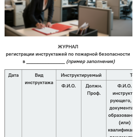
ЖУРНАЛ
регистрации инструктажей по пожарной безопасности
в ______________
(пример заполнения)
Дата
Вид
Инструктируемый
Те
инструктажа
Ф.И.О.
Должн.
Ф.И.О.
Проф.
инструкти-
рующего, 
документа 
образовании
(или)
квалификаци