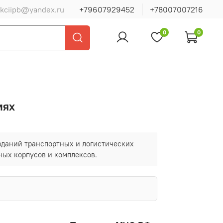
ukciipb@yandex.ru
+79607929452
+78007007216
0
0
иях
зданий транспортных и логистических
ных корпусов и комплексов.