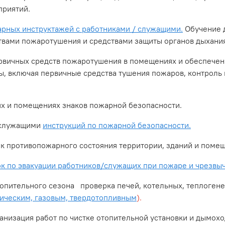
приятий.
арных инструктажей с работниками / служащими.
Обучение д
вами пожаротушения и средствами защиты органов дыхания
вичных средств пожаротушения в помещениях и обеспечен
ы, включая первичные средства тушения пожаров, контроль
х и помещениях знаков пожарной безопасности.
/служащими
инструкций по пожарной безопасности.
противопожарного состояния территории, зданий и помещ
к по эвакуации работников/служащих при пожаре и чрезвыч
пительного сезона проверка печей, котельных, теплоген
ическим, газовым, твердотопливным
).
низация работ по чистке отопительной установки и дымоход