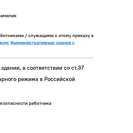
Фамилия
аботниками / служащими к этому приказу в
рком
;
#административные здания с
дании, в соответствии со ст.37
арного режима в Российской
безопасности работника