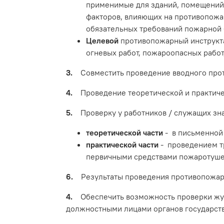
применимые для зданий, помещений о
факторов, влияющих на противопожа
обязательных требований пожарной 
Целевой
противопожарный инструкта
огневых работ, пожароопасных работ
3.
Совместить проведение вводного проти
4.
Проведение теоретической и практиче
5.
Проверку у работников / служащих зна
теоретической части
- в письменной
практической части
- проведением тр
первичными средствами пожаротуше
6.
Результаты проведения противопожарн
4.
Обеспечить возможность проверки жур
должностными лицами органов государст