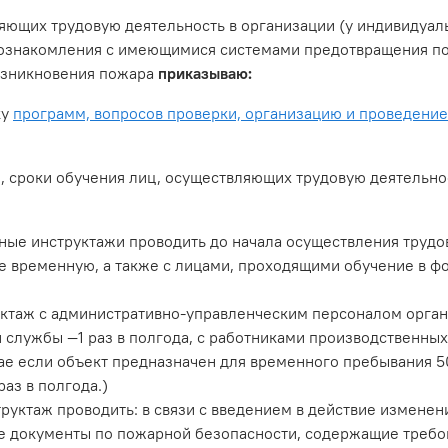
ляющих трудовую деятельность в организации (у индивидуал
 ознакомления с имеющимися системами предотвращения по
возникновения пожара
приказываю:
ку
программ, вопросов проверки, организацию и проведени
сроки обучения лиц, осуществляющих трудовую деятельнос
ые инструктажи проводить до начала осуществления трудов
е временную, а также с лицами, проходящими обучение в ф
таж с административно-управленческим персоналом организа
службы —1 раз в полгода, с работниками производственных
чае если объект предназначен для временного пребывания 
аз в полгода.)
уктаж проводить: в связи с введением в действие изменен
 документы по пожарной безопасности, содержащие требо