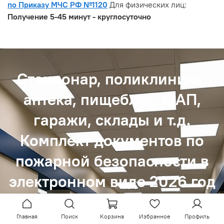
по Приказу МЧС РФ №1120
Для физических лиц:
Получение 5-45 минут - круглосуточно
Стационар, поликлиника,
аптека, пищеблок, ФАП,
гаражи, склады и т.д.
Комплект документов по
пожарной безопасности в
электронном виде 2026 год
Подробнее
Купить
Главная
Поиск
Корзина
Избранное
Профиль