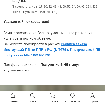
защиты.
(В соответствии с п. 17, 30, 42, 43, 48, 50, 52, 54, 60, 95, 124, 412
ППР в РФ утв. Пост. Прав. №1479)
Уважаемый пользователь!
Заинтересовавшие Вас документы для учреждения
культуры в полном объеме,
Вы можете приобрести в рамках
сервиса заказа
Инструкций ПБ по ППР в РФ (№1479), Инструктажей ПБ
по Приказу МЧС РФ №1120
Для физических лиц:
Получение 5-45 минут -
круглосуточно
Культурно - досуговые
Главная
Поиск
Корзина
Избранное
Профиль