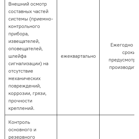
Внешний осмотр
составных частей
системы (приемно-
контрольного
прибора,
извещателей,
Ежегодно (и
оповещателей,
сроки,
шлейфа
ежеквартально
предусмотр
сигнализации) на
производите
отсутствие
механических
повреждений,
коррозии, грязи,
прочности
креплений.
Контроль
основного и
резервного