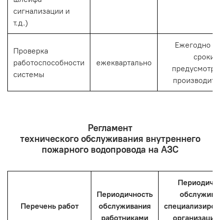
сигнализации и
т.д.)
Ежегодно (и
Проверка
сроки,
работоспособности
ежеквартально
предусмотр
системы
производите
Регламент
технического обслуживания внутреннего
пожарного водопровода на АЗС
Периодичн
Периодичность
обслужива
Перечень работ
обслуживания
специализиро
работниками
организация