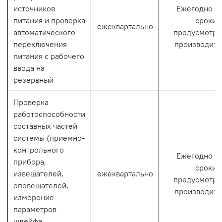
источников
Ежегодно (и
питания и проверка
сроки,
ежеквартально
автоматического
предусмотр
переключения
производите
питания с рабочего
ввода на
резервный
Проверка
работоспособности
составных частей
системы (приемно-
контрольного
Ежегодно (и
прибора,
сроки,
извещателей,
ежеквартально
предусмотр
оповещателей,
производите
измерение
параметров
шлейфа