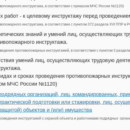
ивопожарного инструктажа, в соответствии с приказом МЧС России №1120)
х работ - к целевому инструктажу перед проведение
ивопожарного инструктажа, в соответствии с пунктом 372 раздела XVI ППР в
ретических знаний и умений лиц, осуществляющих тр
ивопожарного инструктажа.
роведения противопожарных инструктажей, в соответствии с пунктом 3 разде
етствия умений лиц, осуществляющих трудовую деят
руктажа.
видах и сроках проведения противопожарных инструк
зом МЧС России №1120)
подрядных организаций, лиц, командированных, при
практической подготовки или стажировки, лиц, осу
(защитой) объектов и (или) имущества
проведения инструктажей с охраной объекта и работниками подрядных орган