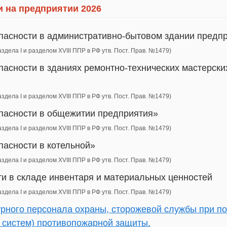
 на предприятии 2026
пасности в административно-бытовом здании предп
аздела I и разделом XVIII ППР в РФ утв. Пост. Прав. №1479)
асности в зданиях ремонтно-технических мастерских
аздела I и разделом XVIII ППР в РФ утв. Пост. Прав. №1479)
пасности в общежитии предприятия»
аздела I и разделом XVIII ППР в РФ утв. Пост. Прав. №1479)
пасности в котельной»
аздела I и разделом XVIII ППР в РФ утв. Пост. Прав. №1479)
ти в складе инвентаря и материальных ценностей
аздела I и разделом XVIII ППР в РФ утв. Пост. Прав. №1479)
урного персонала охраны, сторожевой службы при по
, систем) противопожарной защиты.