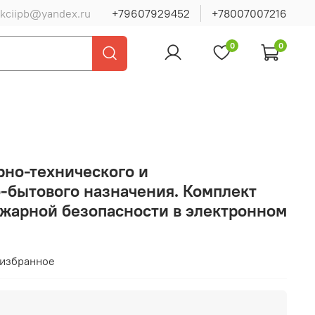
ukciipb@yandex.ru
+79607929452
+78007007216
0
0
но-технического и
-бытового назначения. Комплект
ожарной безопасности в электронном
 избранное