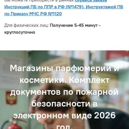
Инструкций ПБ по ППР в РФ (№1479), Инструктажей ПБ
по Приказу МЧС РФ №1120
Для физических лиц:
Получение 5-45 минут -
круглосуточно
Магазины парфюмерии и
косметики. Комплект
документов по пожарной
безопасности в
электронном виде 2026
год.