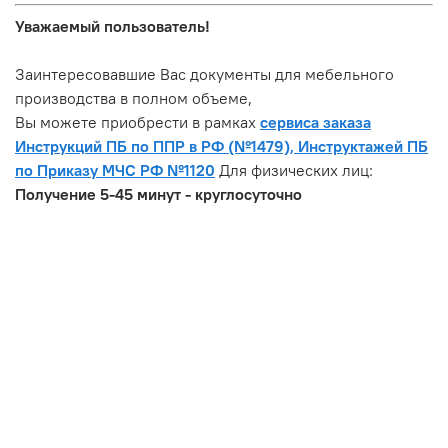
Уважаемый пользователь!
Заинтересовавшие Вас документы для мебельного
производства в полном объеме,
Вы можете приобрести в рамках
сервиса заказа
Инструкций ПБ по ППР в РФ (№1479), Инструктажей ПБ
по Приказу МЧС РФ №
1120
Для физических лиц:
Получение 5-45 минут - круглосуточно
Мебельное производство,
цех, мастерская. Комплект
документов по пожарной
безопасности в