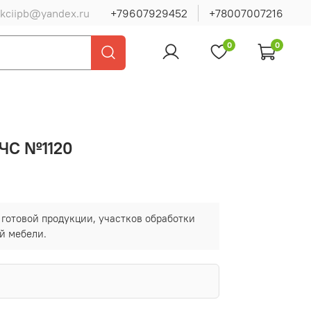
ukciipb@yandex.ru
+79607929452
+78007007216
0
0
МЧС №1120
готовой продукции, участков обработки
й мебели.