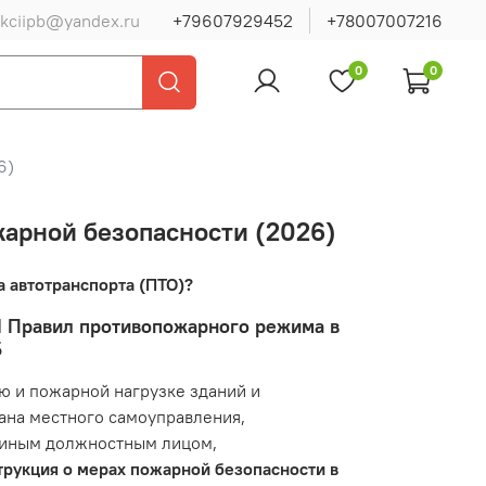
ukciipb@yandex.ru
+79607929452
+78007007216
0
0
6)
жарной безопасности (2026)
 автотранспорта (ПТО)?
 I Правил противопожарного режима в
Б
ю и пожарной нагрузке зданий и
гана местного самоуправления,
и иным должностным лицом,
трукция о мерах пожарной безопасности в