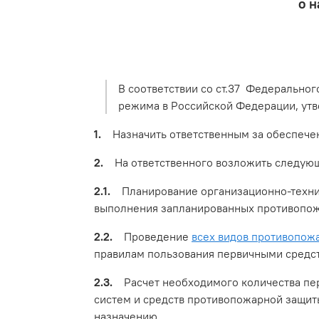
о н
В соответствии со ст.37 Федеральног
режима в Российской Федерации, ут
1.
Назначить ответственным за обеспечен
2.
На ответственного возложить следующ
2.1.
Планирование организационно-технич
выполнения запланированных противопо
2.2.
Проведение
всех видов противопож
правилам пользования первичными средст
2.3.
Расчет необходимого количества пер
систем и средств противопожарной защит
назначению.