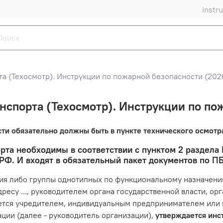
instr
та (Техосмотр). Инструкции по пожарной безопасности (202
анспорта (Техосмотр). Инструкции по по
ти обязательно должны быть в пункте технического осмотра
рта необходимы в соответствии с пунктом 2 раздела
РФ. И входят в обязательный пакет документов по П
ния либо группы однотипных по функциональному назначени
есу ..., руководителем органа государственной власти, ор
ляется учредителем, индивидуальным предпринимателем ил
ии (далее - руководитель организации),
утверждается инс