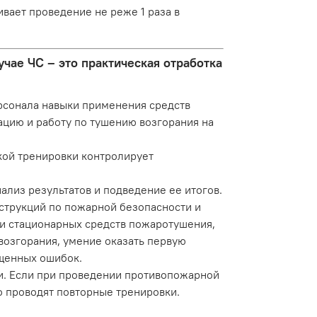
вает проведение не реже 1 раза в
учае ЧС – это практическая отработка
рсонала навыки применения средств
ацию и работу по тушению возгорания на
кой тренировки контролирует
лиз результатов и подведение ее итогов.
струкций по пожарной безопасности и
 и стационарных средств пожаротушения,
возгорания, умение оказать первую
щенных ошибок.
и. Если при проведении противопожарной
о проводят повторные тренировки.