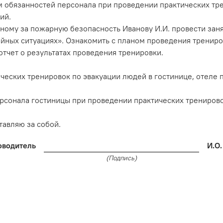
м обязанностей персонала при проведении практических тр
ий.
нному за пожарную безопасность Иванову И.И. провести зан
йных ситуациях». Ознакомить с планом проведения трениро
отчет о результатах проведения тренировки.
ических тренировок по эвакуации людей в гостинице, отеле
ерсонала гостиницы при проведении практических трениров
тавляю за собой.
оводитель
И.О
(Подпись)