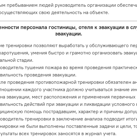
овым пребыванием людей руководитель организации обеспечи
 осуществляющих свою деятельность на объекте.
ности персонала гостиницы, отеля к эвакуации в сл
эвакуации.
ие тренировки позволяют выработать у обслуживающего пе
аротушения, умения быстро и грамотно организовать эваку
альной стадии.
оводитель тушения пожара во время проведения практичес
вильность проведения эвакуации.
ле проведения противопожарной тренировки обязателен ана
тношении каждого участника должно учитываться знание ин
на эвакуации, мест расположения и применения первичных
вильность действий при эвакуации и ликвидации условного 
ицинскую помощь пострадавшим, характер и причины допу
оводитель тренировки в заключение анализа подводит итог
нировки не были выполнены поставленные задачи и цели, т
ультаты всех тренировок заносятся в журнал учета.