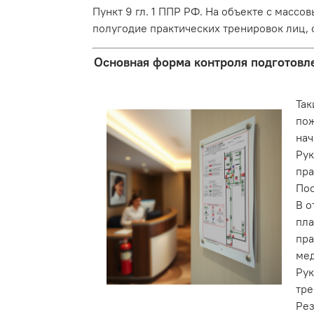
Пункт 9 гл. 1 ППР РФ. На объекте с масс
полугодие практических тренировок лиц,
Основная форма контроля подготовлен
Так
пож
нач
Рук
пра
Пос
В о
пла
пра
мед
Рук
тре
Рез