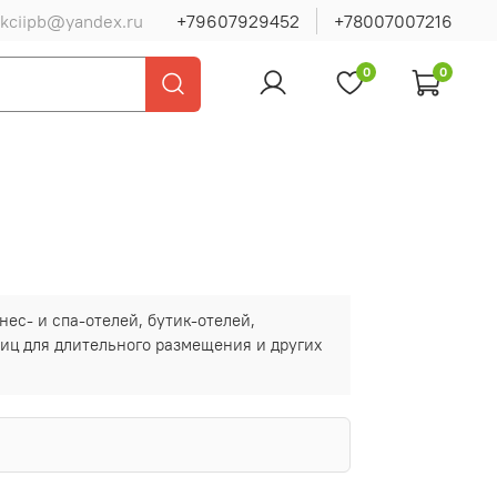
ukciipb@yandex.ru
+79607929452
+78007007216
0
0
ес- и спа-отелей, бутик-отелей,
ниц для длительного размещения и других