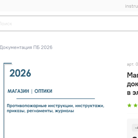
instr
Документация ПБ 2026
арт.
0
Ма
до
в э
-