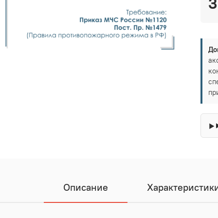
3
До
ак
ко
сп
пр
Описание
Характеристик