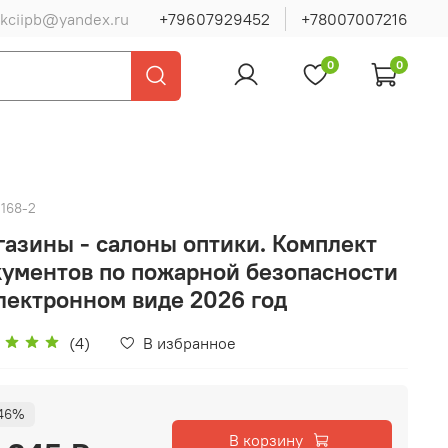
ukciipb@yandex.ru
+79607929452
+78007007216
0
0
168-2
газины - салоны оптики. Комплект
кументов по пожарной безопасности
лектронном виде 2026 год
(4)
В избранное
46%
В корзину