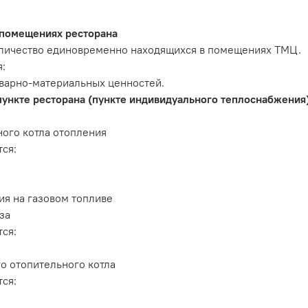
 помещениях ресторана
оличество единовременно находящихся в помещениях ТМЦ.
:
варно-материальных ценностей.
пункте ресторана (пункте индивидуального теплоснабжения
ого котла отопления
ся:
ия на газовом топливе
за
ся:
о отопительного котла
ся: