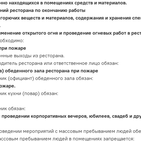
но находящихся в помещениях средств и материалов.
ний ресторана по окончанию работы
 горючих веществ и материалов, содержания и хранения сп
.
менение открытого огня и проведение огневых работ в рес
еобходимо:
 при пожаре
онные выходы из ресторана.
дитель ресторана или ответственное лицо обязан:
в) обеденного зала ресторана при пожаре
ик (официант) обеденного зала обязан:
пожаре.
ик кухни (повар) обязан:
ик обязан:
 проведении корпоративных вечеров, юбилеев, свадеб и др
роведении мероприятий с массовым пребыванием людей обе
ассовым пребыванием людей в помещениях запрещается: