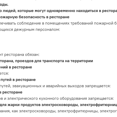
оды.
о людей, которые могут одновременно находиться в рестора
пожарную безопасность в ресторане
печивать соблюдение в помещениях требований пожарной бе
ющихся дежурным персоналом:
т ресторана обязан:
орана, проездов для транспорта на территории
ний в ресторане
ется:
путей в ресторане
путей, эвакуационных и аварийных выходов запрещается:
в ресторане
в и электрического кухонного оборудования запрещается:
 для жарки продуктов электросковороды, электрофритюрниц
вания, как электросковороды, электрофритюрницы, электрог