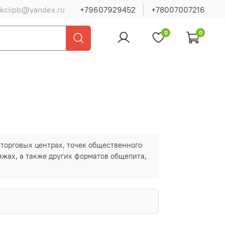
ukciipb@yandex.ru
+79607929452
+78007007216
0
0
 торговых центрах, точек общественного
ляжах, а также других форматов общепита,