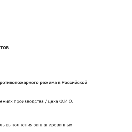
нтов
 противопожарного режима в Российской
ниях производства / цеха Ф.И.О.
оль выполнения запланированных