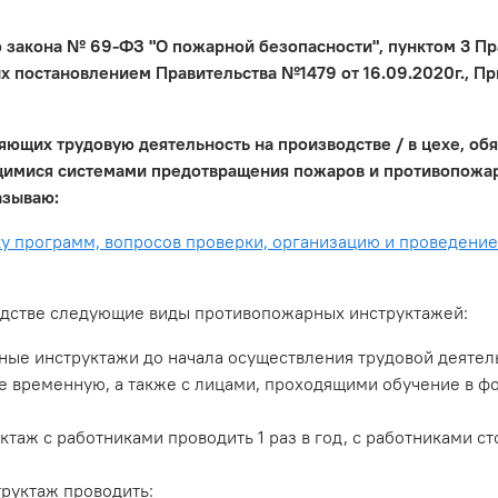
го закона № 69-ФЗ "О пожарной безопасности", пунктом 3 
 постановлением Правительства №1479 от 16.09.2020г., Пр
ляющих трудовую деятельность на производстве / в цехе, о
имися системами предотвращения пожаров и противопожарн
азываю:
ку программ, вопросов проверки, организацию и проведени
дстве следующие виды противопожарных инструктажей:
ые инструктажи до начала осуществления трудовой деятель
е временную, а также с лицами, проходящими обучение в ф
таж с работниками проводить 1 раз в год, с работниками 
руктаж проводить: