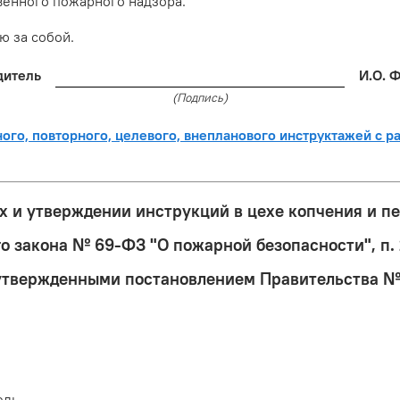
венного пожарного надзора.
 за собой.
дитель
И.О. 
(Подпись)
го, повторного, целевого, внепланового инструктажей с р
х и утверждении инструкций в цехе копчения и пе
го закона № 69-ФЗ "О пожарной безопасности", п.
утвержденными постановлением Правительства №1
ель