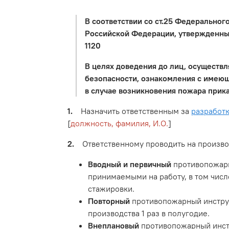
В соответствии со ст.25 Федерально
Российской Федерации, утвержденных
1120
В целях доведения до лиц, осуществ
безопасности, ознакомления с имеющ
в случае возникновения пожара прик
1.
Назначить ответственным за
разработ
[
должность, фамилия, И.О.
]
2.
Ответственному проводить на произво
Вводный и первичный
противопожарн
принимаемыми на работу, в том числ
стажировки.
Повторный
противопожарный инструк
производства 1 раз в полугодие.
Внеплановый
противопожарный инст