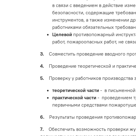
в связи с введением в действие из
безопасности, содержащие требован
инструментов, а также изменении др
работниками обязательных требован
Целевой
противопожарный инструкта
работ, пожароопасных работ, не свя
3.
Совместить проведение вводного проти
4.
Проведение теоретической и практиче
5.
Проверку у работников производства з
теоретической части
- в письменной
практической части
- проведением тр
первичными средствами пожаротуше
6.
Результаты проведения противопожарн
7.
Обеспечить возможность проверки жур