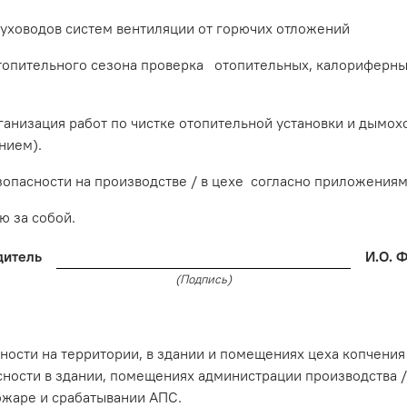
уховодов систем вентиляции от горючих отложений
пительного сезона проверка отопительных, калориферных 
низация работ по чистке отопительной установки и дымохо
нием).
пасности на производстве / в цехе согласно приложениям
 за собой.
дитель
И.О. 
(Подпись)
сти на территории, в здании и помещениях цеха копчения
ости в здании, помещениях администрации производства /
жаре и срабатывании АПС.