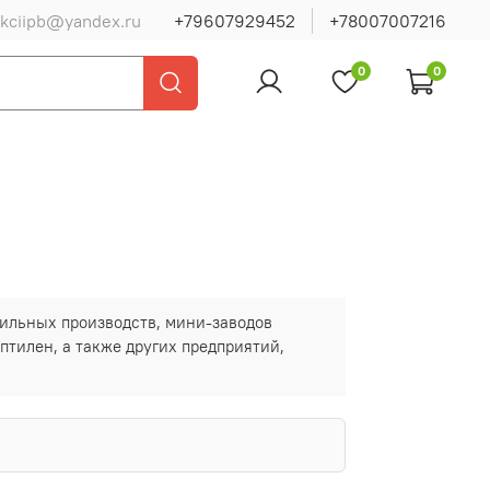
ukciipb@yandex.ru
+79607929452
+78007007216
0
0
ильных производств, мини-заводов
птилен, а также других предприятий,